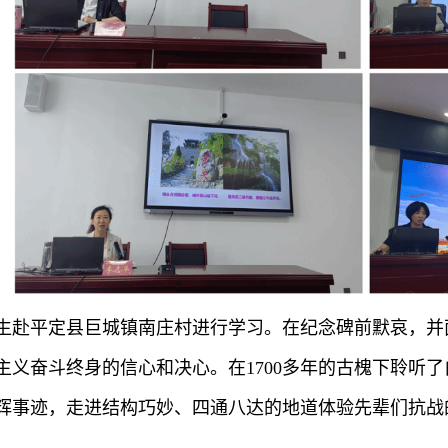
生赴平定县巨城镇南庄村进行学习。在纪念碑前默哀，并
主义奋斗终身的信心和决心。在1700多年的古槐下聆听
辉事迹，走进结构巧妙、四通八达的地道体验先辈们抗战