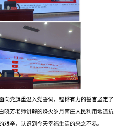
面向党旗重温入党誓词，铿锵有力的誓言坚定了
了白晓芳老师讲解的烽火岁月南庄人民利用地道抗
的艰辛，认识到今天幸福生活的来之不易。