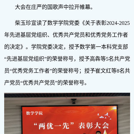
大会在庄严的国歌声中拉开帷幕。
柴玉珍宣读了数学学院党委《关于表彰2024-2025
年先进基层党组织、优秀共产党员和优秀党务工作者
的决定》。学院党委决定，授予数学第一本科党支部
“先进基层党组织”的荣誉称号，授予高犇等5名共产党
员“优秀党务工作者”的荣誉称号；授予崔文红等8名共
产党员“优秀共产党员”的荣誉称号。