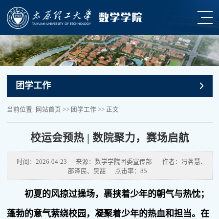
团学工作
当前位置:
网站首页
>>
团学工作
>> 正文
校运会预热 | 数院聚力，赛场启航
时间：2026-04-23
来源：数学学院团委宣传部
作者：冯茗慧、
邵泽民、吴甜
点击率：
85
初夏的风掠过操场，裹挟着少年的朝气与热忱；
蓬勃的意气萦绕校园，凝聚着少年的热血和担当。在