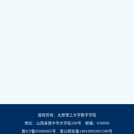
版权所有：太原理工大学数学学院
地址：山西省晋中市大学街209号 邮编：030600
晋ICP备05000465号
晋公网安备14010902001599号