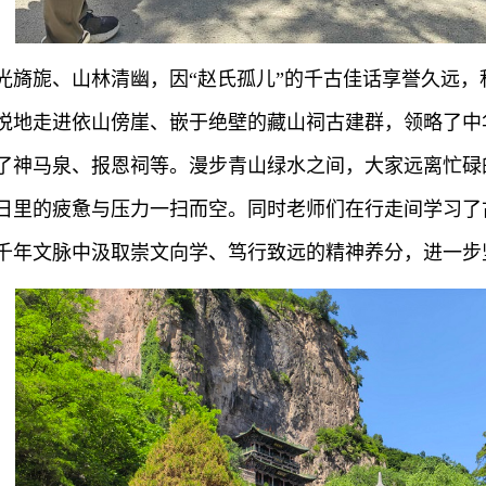
光旖旎、山林清幽，因“赵氏孤儿”的千古佳话享誉久远
悦地走进依山傍崖、嵌于绝壁的藏山祠古建群，领略了中
了神马泉、报恩祠等。漫步青山绿水之间，大家远离忙碌
日里的疲惫与压力一扫而空。同时老师们在行走间学习了
千年文脉中汲取崇文向学、笃行致远的精神养分，进一步