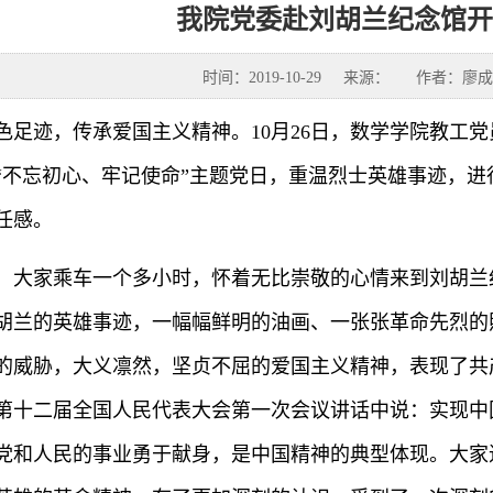
我院党委赴刘胡兰纪念馆开
时间：2019-10-29
来源：
作者：廖成
色足迹，传承爱国主义精神。10月26日，数学学院教工
“不忘初心、牢记使命”主题党日，重温烈士英雄事迹，
任感。
，大家乘车一个多小时，怀着无比崇敬的心情来到刘胡兰
胡兰的英雄事迹，一幅幅鲜明的油画、一张张革命先烈的
的威胁，大义凛然，坚贞不屈的爱国主义精神，表现了共
第十二届全国人民代表大会第一次会议讲话中说：实现中
党和人民的事业勇于献身，是中国精神的典型体现。大家