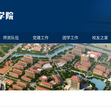
师资队伍
党建工作
团学工作
校友之家