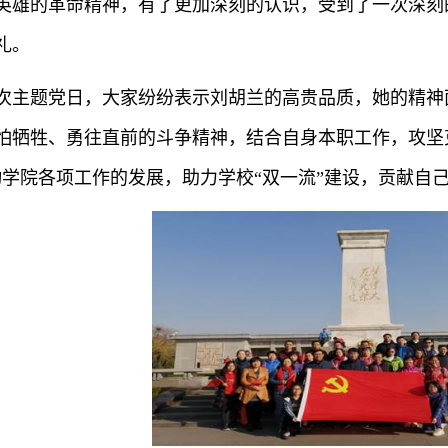
英雄的革命精神，有了更加深刻的认识，受到了一次深刻
礼。
次主题党日，大家纷纷表示刘胡兰的高贵品质，她的精神
怕牺牲、勇往直前的斗争精神，结合自身本职工作，攻坚
动学院各项工作的发展，助力学校“双一流”建设，贡献自