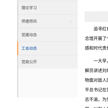
理论学习
师德师风
追寻红
党建动态
念馆开展了
感和时代责
工会动态
一大早
党政公开
解员讲述刘
物面对敌人
平总书记在
志不渝，为