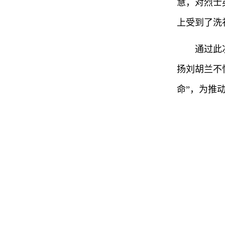
慧，对烈士
上受到了洗
通过此
扬刘胡兰不
命”，为推