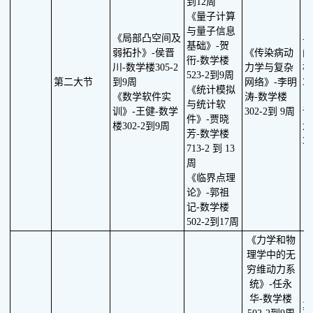
到12周
《量子计算
《
与量子信息
《局部凸空间及
与
基础》-贺
弱拓扑》-侯晋
《传染病动
间
衎-数学楼
川-数学楼305-2
力学与复杂
林
523-2到9周
第二大节
到9周
网络》-李明
3
《统计模拟
《数学软件实
涛-数学楼
《
与统计软
训》-王健-数学
302-2到 9周
论
件》-贾晓
楼302-2到9周
龙
芳-数学楼
3
713-2 到 13
周
《临界点理
论》-郭祖
记-数学楼
502-2到17周
《力学和物
理学中的无
穷维动力系
统》-任永
华-数学楼
其