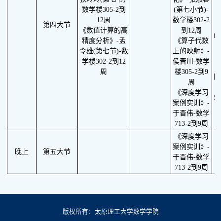
5
数学楼305-2到
(第七小节)-
12周
数学楼302-2
第四大节
《数值计算的高
到12周
函
精度分析》-孟
《算子代数
令雄(第七节)-数
上的映射》-
3
学楼302-2到12
侯晋川-数学
周
楼305-2到9
图
周
《深度学习
5
案例实训》-
于晋伟-数学
713-2到9周
《深度学习
案例实训》-
晚上
第五大节
于晋伟-数学
713-2到9周
版权所有：太原理工大学数学学院