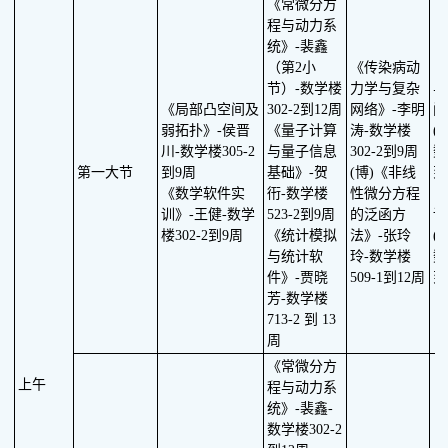
《常微分方
程与动力系
统》-裴鑫
（第2小
《传染病动
《
节）-数学楼
力学与复杂
与
《局部凸空间及
302-2到12周
网络》-李明
间
弱拓扑》-侯晋
《量子计算
涛-数学楼
(
川-数学楼305-2
与量子信息
302-2到9周
数
第一大节
到9周
基础》-贺
(博)《非线
到
《数学软件实
衎-数学楼
性微分方程
《
训》-王健-数学
523-2到9周
的泛函方
论
楼302-2到9周
《统计模拟
法》-张玲
(
与统计软
玲-数学楼
数
件》-贾晓
509-1到12周
到
芳-数学楼
713-2 到 13
周
《常微分方
上午
程与动力系
统》-裴鑫-
数学楼302-2