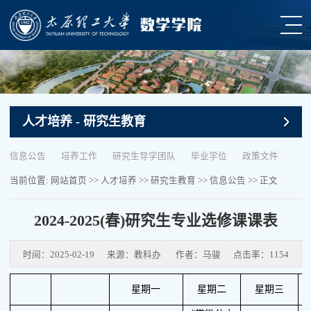
人才培养
- 研究生教育
信息公告
培养工作
研究生导学团队
毕业学位
政策文件
当前位置:
网站首页
>>
人才培养
>>
研究生教育
>>
信息公告
>> 正文
2024-2025(春)研究生专业选修课课表
时间：2025-02-19
来源：教科办
作者：马骏
点击率：
1154
星期一
星期二
星期三