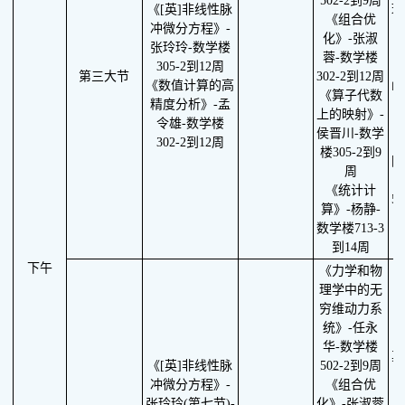
502-2到9周
《[英]非线性脉
玲
《组合优
冲微分方程》-
5
化》-张淑
张玲玲-数学楼
蓉-数学楼
305-2到12周
第三大节
302-2到12周
《数值计算的高
函
《算子代数
精度分析》-孟
上的映射》-
令雄-数学楼
3
侯晋川-数学
302-2到12周
楼305-2到9
图
周
《统计计
5
算》-杨静-
数学楼713-3
到14周
下午
《力学和物
理学中的无
穷维动力系
统》-任永
华-数学楼
其
《[英]非线性脉
502-2到9周
冲微分方程》-
《组合优
张玲玲(第七节)-
化》-张淑蓉