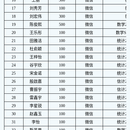
16
王丽
300
微信
教
17
刘秀芳
100
微信
教
18
刘宏伟
300
微信
教
19
陈俊熙
500
微信
数学24
20
王乐彤
100
微信
数学S2
21
田雅洁
100
微信
统计22
22
杜俞颖
100
微信
统计22
23
王梓怡
100
微信
信计22
24
谷宇欣
100
微信
统计22
25
宋金诺
100
微信
统计23
26
殷啟嘉
100
微信
信计22
27
曹振宇
100
微信
信计23
28
雷鑫宇
100
微信
统计24
29
李星锐
100
微信
信计24
30
赵鑫玉
100
微信
统计23
31
李怡
100
微信
统计22