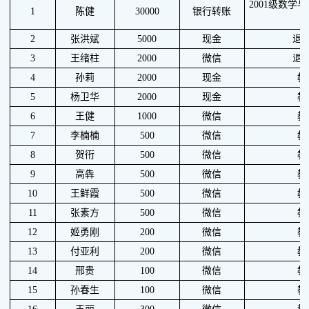
2001级数学
1
陈健
30000
银行转账
2
张洪斌
5000
现金
退
3
王绪柱
2000
微信
退
4
孙莉
2000
现金
教
5
杨卫华
2000
现金
教
6
王健
1000
微信
教
7
李楠楠
500
微信
教
8
贺衎
500
微信
教
9
高犇
500
微信
教
10
王鲜霞
500
微信
教
11
张素方
500
微信
教
12
姬勇刚
200
微信
教
13
付亚利
200
微信
教
14
邢贵
100
微信
教
15
孙春生
100
微信
教