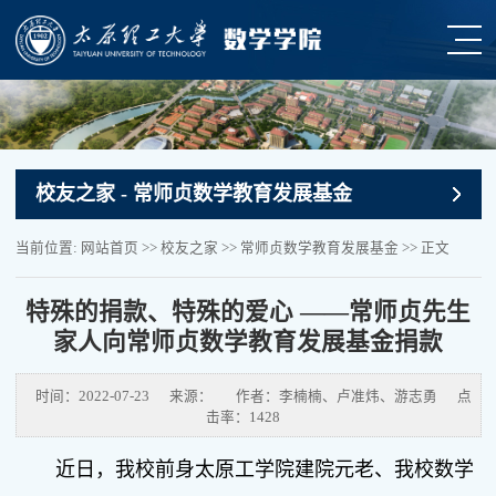
校友之家
- 常师贞数学教育发展基金
当前位置:
网站首页
>>
校友之家
>>
常师贞数学教育发展基金
>> 正文
特殊的捐款、特殊的爱心 ——常师贞先生
家人向常师贞数学教育发展基金捐款
时间：2022-07-23
来源：
作者：李楠楠、卢准炜、游志勇
点
击率：
1428
近日，我校前身太原工学院建院元老、我校数学