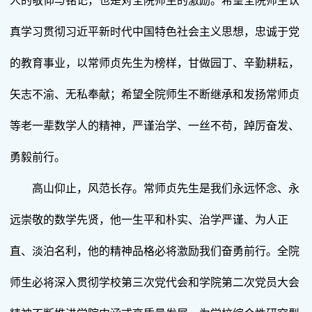
人的敬仰与铭记，也是对全院师生的激励。希望全院师生认
真学习贯彻习近平新时代中国特色社会主义思想，忠诚于党
的教育事业，以常师贞先生为榜样，甘做园丁、辛勤耕耘，
矢志不渝、无私奉献；希望全院师生不断继承和发扬常师贞
等老一辈数学人的精神，严谨治学、一丝不苟，踔厉奋发、
勇毅前行。
高山仰止，风范长存。常师贞先生是我们永远怀念、永
远崇敬的数学先贤，他一生平和朴实、治学严谨、为人正
直、淡泊名利，他的精神品格必将激励我们奋勇前行。全院
师生必将深入贯彻学校第三次党代会和学院第二次党员大会