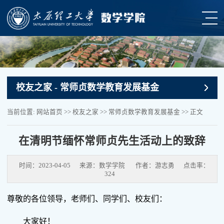
校友之家
- 常师贞数学教育发展基金
当前位置:
网站首页
>>
校友之家
>>
常师贞数学教育发展基金
>> 正文
在清明节缅怀常师贞先生活动上的致辞
时间：2023-04-05
来源：数学学院
作者：游志勇
点击率：
324
尊敬的各位领导，老师们、同学们、校友们：
大家好！