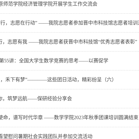
原师范学院经济管理学院开展学生工作交流会
我行，志愿在行动” ——我院志愿者参加晋中市科技馆志愿者培训
前行，志愿有我 ——我院志愿者获晋中市科技馆“优秀志愿者表彰”
|第55讲：全国大学生数学竞赛的思考——以赛促学
粮，禾下有梦”————这些团日活动，精彩纷呈（六）
有你，筑梦远航——保研经验分享会
使命，谱写时代华章 ——数学学院2023年秋季团课培训圆满结束
看望慰问暑期社会实践团队并参加交流活动