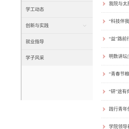
我院与太
学工动态
“科技伴
创新与实践
“益”路
就业指导
明数讲坛
学子风采
“青春节
“研”途
践行青年
学院领导