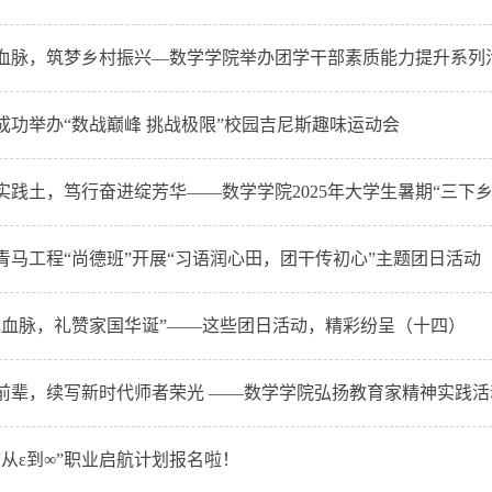
血脉，筑梦乡村振兴—数学学院举办团学干部素质能力提升系列
成功举办“数战巅峰 挑战极限”校园吉尼斯趣味运动会
践土，笃行奋进绽芳华——数学学院2025年大学生暑期“三下乡”社
青马工程“尚德班”开展“习语润心田，团干传初心”主题团日活动
色血脉，礼赞家国华诞”——这些团日活动，精彩纷呈（十四）
前辈，续写新时代师者荣光 ——数学学院弘扬教育家精神实践活
“从ε到∞”职业启航计划报名啦！