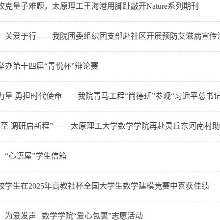
攻克量子难题，太原理工王海港用脚趾敲开Nature系列期刊
，关爱于行——我院团委组织团支部赴社区开展预防艾滋病宣传
举办第十四届“青悦杯”辩论赛
力量 勇担时代使命——我院青马工程“尚德班”参观“习近平总书记给
冬至 调研启新程” ——太原理工大学数学学院再赴灵丘东河南村助力
：“心语屋”学生信箱
校学生在2025年高教社杯全国大学生数学建模竞赛中喜获佳绩
为爱发声 | 数学学院“爱心包裹”志愿活动