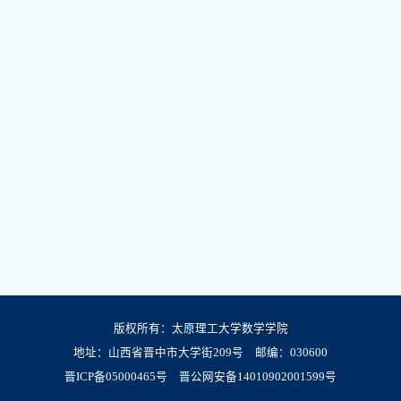
版权所有：太原理工大学数学学院
地址：山西省晋中市大学街209号 邮编：030600
晋ICP备05000465号
晋公网安备14010902001599号