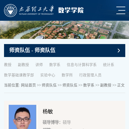
师资队伍
- 师资队伍
教授
副教授
讲师
数学系
信息与计算科学系
统计系
数学基础课教学部
实验中心
数学所
行政管理人员
当前位置:
网站首页
>>
师资队伍
>>
师资队伍
>>
数学系
>>
副教授
>> 正文
杨敏
硕导博导：
硕导