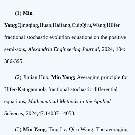
(1)
Min
Yang
;Qingqing,Huan;Haifang,Cui;Qiru,Wang;Hilfer
fractional stochastic evolution equations on the positive
semi-axis,
Alexandria Engineering Journal,
2024, 104:
386-395.
(2) Jinjian Huo;
Min Yang;
Averaging principle for
Hifer-Katugampola fractional stochastic differential
equations,
Mathematical Methods in the Applied
Sciences,
2024,47:14037-14053.
(3)
Min Yang
; Ting Lv; Qiru Wang; The averaging