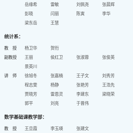
岳缘希
雷敏
刘佩尧
张晨辉
彭晓
闫丽
陈寅
李华
梁东岳
王慧
统计系：
教 授
杨卫华
贺衎
副教授
王丽
侯红卫
张淑蓉
张俊英
景英川
讲 师
徐旭冬
张嘉楠
王子文
刘秀芳
程志雯
杨静
张艳芳
王浩先
贾晓芳
雷恩灵
李建东
梁晓荣
郭平
刘亮
于晋伟
数学基础课教学部：
教 授
王旦霞
李玉瑛
张建文