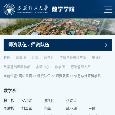
师资队伍
- 师资队伍
教授
副教授
讲师
数学系
信息与计算科学系
统计系
数学基础课教学部
实验中心
数学所
行政管理人员
当前位置:
网站首页
>>
师资队伍
>>
师资队伍
>>
信息与计算科学系
数学系：
教 授
安润玲
滕凯民
张玲玲
副教授
刘军军
高犇
韩亚洲
王健