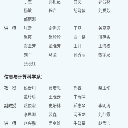
丁杰
郭祖记
白亮
郭合林
杨敏
程岩
胡晓敏
刘爱芳
郭丽娜
讲 师
张雷
俞秀芳
王晶
关夏夏
赵爽
赵玲玲
白一格
段存香
贺金芳
董晓芳
王开
王海权
刘军
马骏
孙秀丽
魏宇龙
张晓红
信息与计算科学系：
教 授
侯晋川
贾宏恩
郭睿
柴玉珍
董玲珍
王晓云
牛瑞萍
副教授
岳俊宏
史培林
郝惠琴
李明涛
李思卿
裴鑫
闫玉龙
刘红霞
讲 师
赵兴鹏
孟令雄
牛晓星
赵孟洁