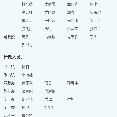
韩培德
凌丽霞
章日光
杨 栋
李志强
武晓刚
郭睿
柴玉珍
董玲珍
王晓云
侯晋川
安润玲
滕凯民
贺衎
张建文
张玲玲
副教授
高犇
雷建银
肖革胜
丁杰
郭祖记
行政人员：
书 记
孙莉
副书记
李楠楠
党政办
付亚利
邢贵
孙春生
教科办
姬勇刚
曹灏柏
学工办
刘宏伟
岳 军
付坤
团 委
付坤
刘宏伟
资料室
曹灏柏