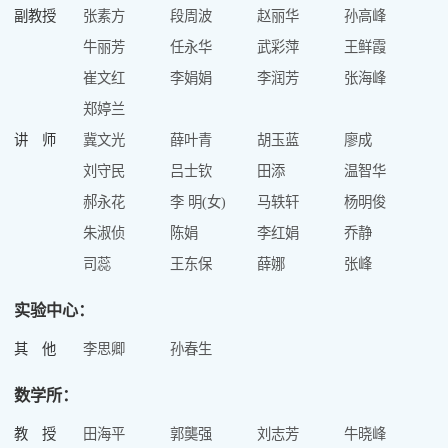
副教授
张素方
段周波
赵丽华
孙高峰
牛丽芳
任永华
武彩萍
王鲜霞
崔文红
李娟娟
李润芳
张海峰
郑婷兰
讲 师
冀文光
薛叶青
胡玉蓝
廖成
刘守民
吕士钦
田添
温智华
郝永花
李 明(女)
马轶轩
杨明俊
朱淑侦
陈娟
李红娟
乔静
司蕊
王东保
薛娜
张峰
实验中心：
其 他
李思卿
孙春生
数学所：
教 授
田海平
郭龑强
刘志芳
牛晓峰