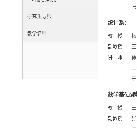
行政管理人员
张
研究生导师
统计系：
教学名师
教 授
杨
副教授
王
讲 师
徐
王
于
数学基础课
教 授
王
副教授
张
王