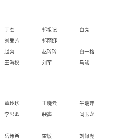
丁杰
郭祖记
白亮
刘爱芳
郭丽娜
赵爽
赵玲玲
白一格
王海权
刘军
马骏
董玲珍
王晓云
牛瑞萍
李思卿
裴鑫
闫玉龙
岳缘希
雷敏
刘佩尧