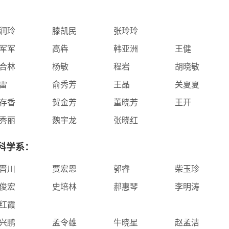
润玲
滕凯民
张玲玲
军军
高犇
韩亚洲
王健
合林
杨敏
程岩
胡晓敏
雷
俞秀芳
王晶
关夏夏
存香
贺金芳
董晓芳
王开
秀丽
魏宇龙
张晓红
科学系：
晋川
贾宏恩
郭睿
柴玉珍
俊宏
史培林
郝惠琴
李明涛
红霞
兴鹏
孟令雄
牛晓星
赵孟洁