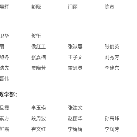
晨辉
彭晓
闫丽
陈寅
卫华
贺衎
丽
侯红卫
张淑蓉
张俊英
旭冬
张嘉楠
王子文
刘秀芳
浩先
贾晓芳
雷恩灵
李建东
晋伟
教学部：
旦霞
李玉瑛
张建文
素方
段周波
赵丽华
孙高峰
鲜霞
崔文红
李娟娟
李润芳