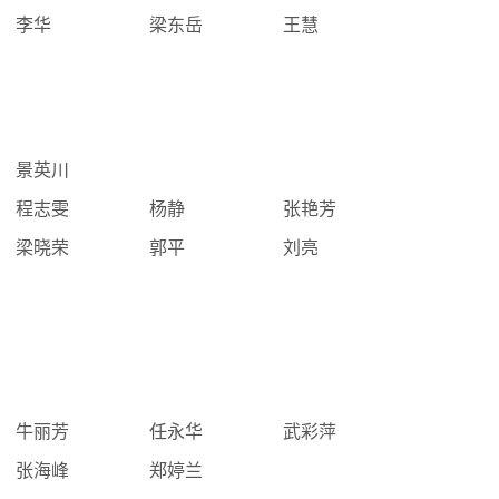
李华
梁东岳
王慧
景英川
程志雯
杨静
张艳芳
梁晓荣
郭平
刘亮
牛丽芳
任永华
武彩萍
张海峰
郑婷兰