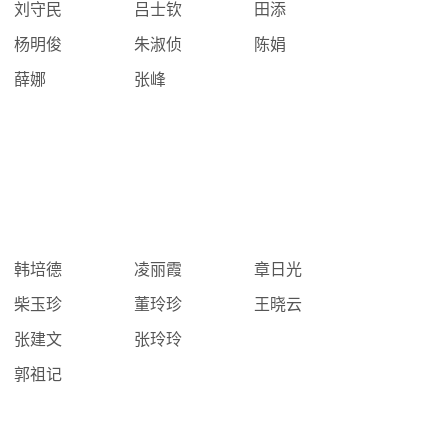
刘守民
吕士钦
田添
杨明俊
朱淑侦
陈娟
薛娜
张峰
韩培德
凌丽霞
章日光
柴玉珍
董玲珍
王晓云
张建文
张玲玲
郭祖记