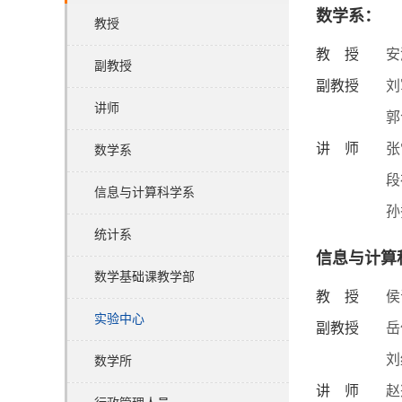
数学系：
教授
教 授
安
副教授
副教授
刘
讲师
郭
讲 师
张
数学系
段
信息与计算科学系
孙
统计系
信息与计算
数学基础课教学部
教 授
侯
实验中心
副教授
岳
刘
数学所
讲 师
赵