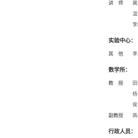
讲 师
冀
温
李
实验中心：
其 他
李
数学所：
教 授
田
杨
侯
副教授
高
行政人员：