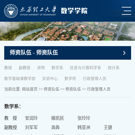
师资队伍
- 师资队伍
教授
副教授
讲师
数学系
信息与计算科学系
统计系
数学基础课教学部
实验中心
数学所
行政管理人员
当前位置:
网站首页
>>
师资队伍
>>
师资队伍
>>
行政管理人员
数学系：
教 授
安润玲
滕凯民
张玲玲
副教授
刘军军
高犇
韩亚洲
王健