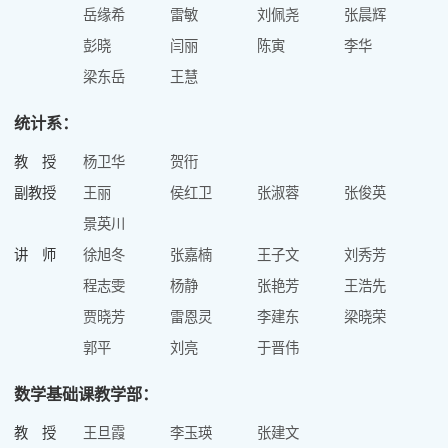
岳缘希
雷敏
刘佩尧
张晨辉
彭晓
闫丽
陈寅
李华
梁东岳
王慧
统计系：
教 授
杨卫华
贺衎
副教授
王丽
侯红卫
张淑蓉
张俊英
景英川
讲 师
徐旭冬
张嘉楠
王子文
刘秀芳
程志雯
杨静
张艳芳
王浩先
贾晓芳
雷恩灵
李建东
梁晓荣
郭平
刘亮
于晋伟
数学基础课教学部：
教 授
王旦霞
李玉瑛
张建文