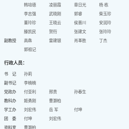
韩培德
凌丽霞
章日光
杨 栋
李志强
武晓刚
郭睿
柴玉珍
董玲珍
王晓云
侯晋川
安润玲
滕凯民
贺衎
张建文
张玲玲
副教授
高犇
雷建银
肖革胜
丁杰
郭祖记
行政人员：
书 记
孙莉
副书记
李楠楠
党政办
付亚利
邢贵
孙春生
教科办
姬勇刚
曹灏柏
学工办
刘宏伟
岳 军
付坤
团 委
付坤
刘宏伟
资料室
曹灏柏