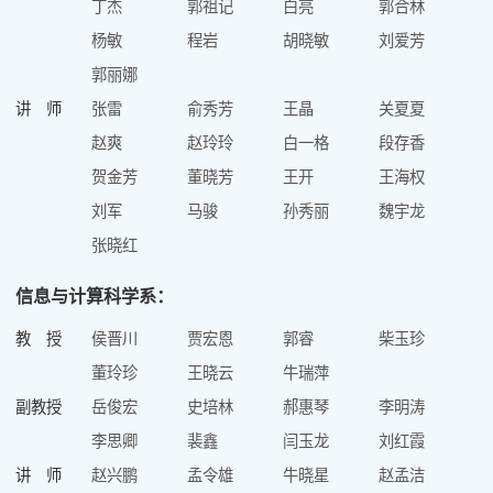
丁杰
郭祖记
白亮
郭合林
杨敏
程岩
胡晓敏
刘爱芳
郭丽娜
讲 师
张雷
俞秀芳
王晶
关夏夏
赵爽
赵玲玲
白一格
段存香
贺金芳
董晓芳
王开
王海权
刘军
马骏
孙秀丽
魏宇龙
张晓红
信息与计算科学系：
教 授
侯晋川
贾宏恩
郭睿
柴玉珍
董玲珍
王晓云
牛瑞萍
副教授
岳俊宏
史培林
郝惠琴
李明涛
李思卿
裴鑫
闫玉龙
刘红霞
讲 师
赵兴鹏
孟令雄
牛晓星
赵孟洁