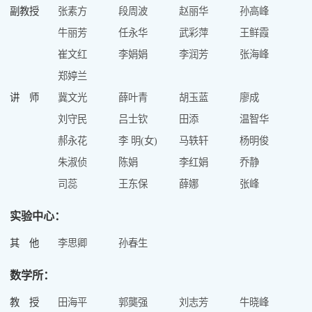
副教授
张素方
段周波
赵丽华
孙高峰
牛丽芳
任永华
武彩萍
王鲜霞
崔文红
李娟娟
李润芳
张海峰
郑婷兰
讲 师
冀文光
薛叶青
胡玉蓝
廖成
刘守民
吕士钦
田添
温智华
郝永花
李 明(女)
马轶轩
杨明俊
朱淑侦
陈娟
李红娟
乔静
司蕊
王东保
薛娜
张峰
实验中心：
其 他
李思卿
孙春生
数学所：
教 授
田海平
郭龑强
刘志芳
牛晓峰