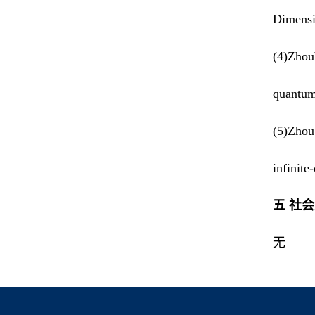
Dimensi
(4)Zhou
quantum
(5)Zhou
infinit
五 社
无