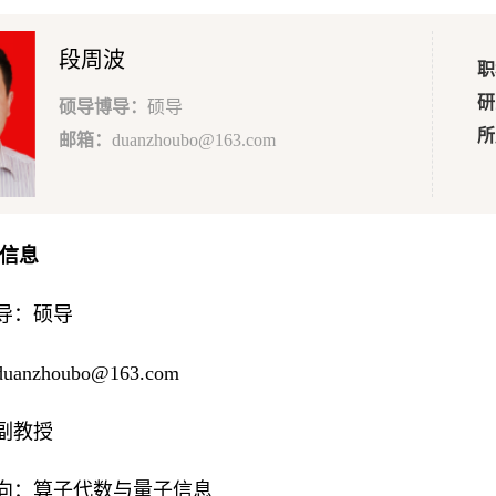
段周波
职
研
硕导博导：
硕导
所
邮箱：
duanzhoubo@163.com
本信息
导：硕导
anzhoubo@163.com
副教授
向：算子代数与量子信息