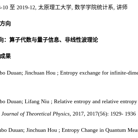
003-10 至 2019-12, 太原理工大学, 数学学院统计系, 讲师
究方向
向：算子代数与量子信息、非线性波理论
研成果
bo Duuan; Jinchuan Hou ; Entropy exchange for infinite-dim
o Duuan; Lifang Niu ; Relative entropy and relative entropy 
 Journal of Theoretical Physics
, 2017, 2017(56): 1929- 1936
ubo Duuan; Jinchuan Hou ; Entropy Change in Quantum Measu