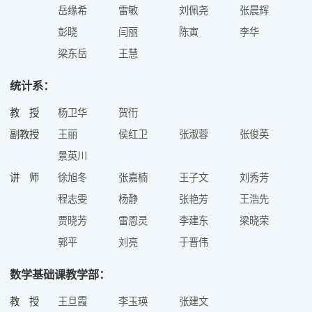
岳缘希
雷敏
刘佩尧
张晨辉
彭晓
闫丽
陈寅
李华
梁东岳
王慧
统计系：
教 授
杨卫华
贺衎
副教授
王丽
侯红卫
张淑蓉
张俊英
景英川
讲 师
徐旭冬
张嘉楠
王子文
刘秀芳
程志雯
杨静
张艳芳
王浩先
贾晓芳
雷恩灵
李建东
梁晓荣
郭平
刘亮
于晋伟
数学基础课教学部：
教 授
王旦霞
李玉瑛
张建文