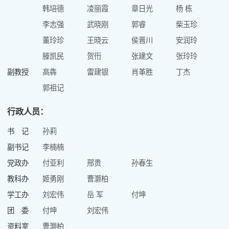
韩培德
凌丽霞
章日光
杨 栋
李志强
武晓刚
郭睿
柴玉珍
董玲珍
王晓云
侯晋川
安润玲
滕凯民
贺衎
张建文
张玲玲
副教授
高犇
雷建银
肖革胜
丁杰
郭祖记
行政人员：
书 记
孙莉
副书记
李楠楠
党政办
付亚利
邢贵
孙春生
教科办
姬勇刚
曹灏柏
学工办
刘宏伟
岳 军
付坤
团 委
付坤
刘宏伟
资料室
曹灏柏