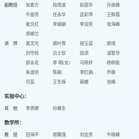
副教授
张素方
段周波
赵丽华
孙高峰
牛丽芳
任永华
武彩萍
王鲜霞
崔文红
李娟娟
李润芳
张海峰
郑婷兰
讲 师
冀文光
薛叶青
胡玉蓝
廖成
刘守民
吕士钦
田添
温智华
郝永花
李 明(女)
马轶轩
杨明俊
朱淑侦
陈娟
李红娟
乔静
司蕊
王东保
薛娜
张峰
实验中心：
其 他
李思卿
孙春生
数学所：
教 授
田海平
郭龑强
刘志芳
牛晓峰