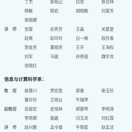
丁杰
郭祖记
白亮
郭合林
杨敏
程岩
胡晓敏
刘爱芳
郭丽娜
讲 师
张雷
俞秀芳
王晶
关夏夏
赵爽
赵玲玲
白一格
段存香
贺金芳
董晓芳
王开
王海权
刘军
马骏
孙秀丽
魏宇龙
张晓红
信息与计算科学系：
教 授
侯晋川
贾宏恩
郭睿
柴玉珍
董玲珍
王晓云
牛瑞萍
副教授
岳俊宏
史培林
郝惠琴
李明涛
李思卿
裴鑫
闫玉龙
刘红霞
讲 师
赵兴鹏
孟令雄
牛晓星
赵孟洁