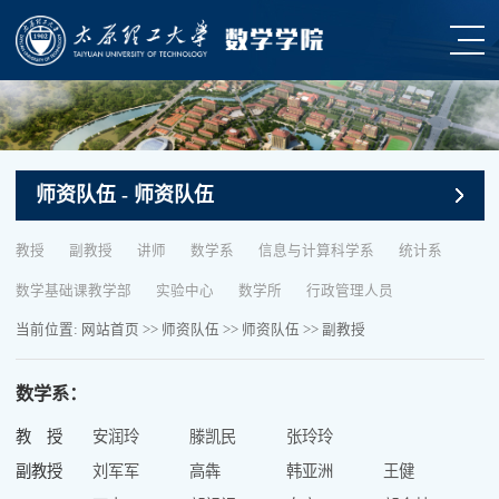
师资队伍
- 师资队伍
教授
副教授
讲师
数学系
信息与计算科学系
统计系
数学基础课教学部
实验中心
数学所
行政管理人员
当前位置:
网站首页
>>
师资队伍
>>
师资队伍
>>
副教授
数学系：
教 授
安润玲
滕凯民
张玲玲
副教授
刘军军
高犇
韩亚洲
王健