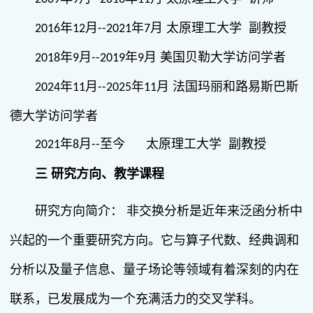
年
月
年
月 太原理工大学 副教授
2016
12
--2021
7
年
月
年
月 美国贝勒大学访问学者
2018
9
--2019
9
年
月
年
月 法国玛丽和路易斯巴斯
2024
11
--2025
11
德大学访问学者
年
月
至今 太原理工大学 副教授
2021
8
--
三
研究方向、教学课程
研究方向简介：
非交换分析是近年来泛函分析中
兴起的一个重要研究方向。它与算子代数、经典调和
分析以及量子信息、量子场论等领域有着深刻的内在
联系，已发展成为一个充满活力的交叉学科。