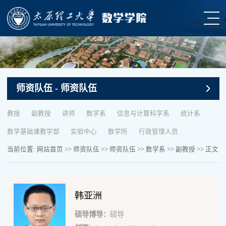
师资队伍
- 师资队伍
教授
副教授
讲师
数学系
信息与计算科学系
统计系
数学基础课教学部
实验中心
数学所
行政管理人员
当前位置:
网站首页
>>
师资队伍
>>
师资队伍
>>
数学系
>>
副教授
>> 正文
韩亚洲
硕导博导：
硕导