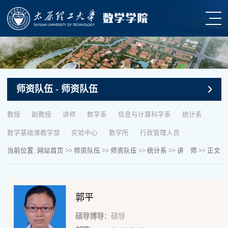
师资队伍
- 师资队伍
教授
副教授
讲师
数学系
信息与计算科学系
统计系
数学基础课教学部
实验中心
数学所
行政管理人员
当前位置:
网站首页
>>
师资队伍
>>
师资队伍
>>
统计系
>>
讲 师
>> 正文
郭平
硕导博导：
硕导