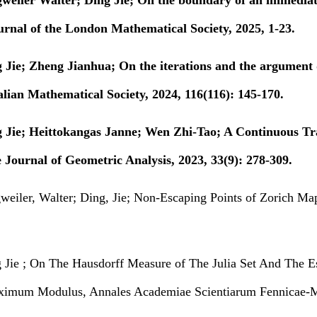
gweiler Walter; Ding Jie; On the boundary of an immediate
urnal of the London Mathematical Society, 2025, 1-23.
g Jie; Zheng Jianhua; On the iterations and the argument
alian Mathematical Society, 2024, 116(116): 145-170.
g Jie; Heittokangas Janne; Wen Zhi-Tao; A Continuous Tra
Journal of Geometric Analysis, 2023, 33(9): 278-309.
weiler, Walter; Ding, Jie; Non-Escaping Points of Zorich Map
g Jie ; On The Hausdorff Measure of The Julia Set And The E
imum Modulus, Annales Academiae Scientiarum Fennicae-Ma