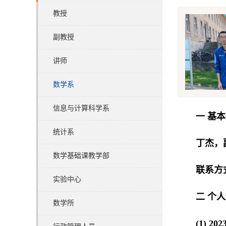
教授
副教授
讲师
数学系
信息与计算科学系
一 基
统计系
丁杰，
数学基础课教学部
联系方
实验中心
二 个
数学所
(1) 202