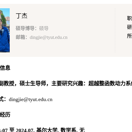
丁杰
职
研
硕导博导：
硕导
所
邮箱：
dingjie@tyut.edu.cn
本信息
副教授，硕士生导师，主要研究兴趣：超越整函数动力系
式：
dingjie@tyut.edu.cn
人经历
3-07
至
2024.07
,
基尔大学
,
数学系
,
无