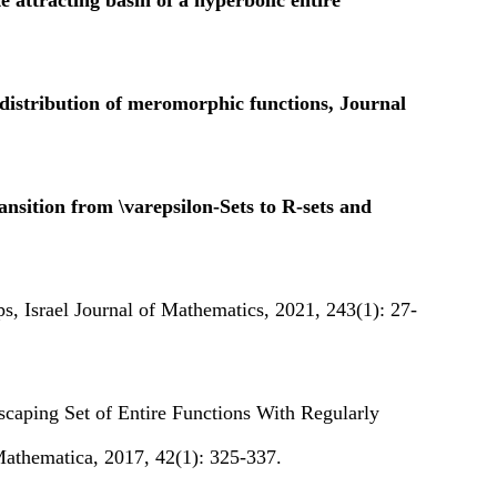
 attracting basin of a hyperbolic entire
 distribution of meromorphic functions, Journal
nsition from \varepsilon-Sets to R-sets and
s, Israel Journal of Mathematics, 2021, 243(1): 27-
scaping Set of Entire Functions With Regularly
thematica, 2017, 42(1): 325-337.