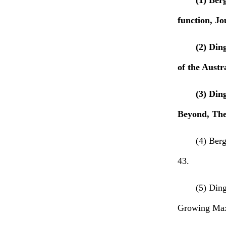
(1) Ber
function, Jo
(2) Din
of the Austr
(3) Din
Beyond, The 
(4) Berg
43.
(5) Din
Growing Max