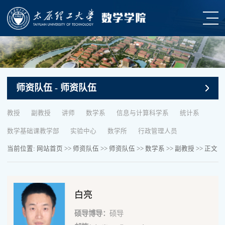
师资队伍
- 师资队伍
教授
副教授
讲师
数学系
信息与计算科学系
统计系
数学基础课教学部
实验中心
数学所
行政管理人员
当前位置:
网站首页
>>
师资队伍
>>
师资队伍
>>
数学系
>>
副教授
>> 正文
白亮
硕导博导：
硕导