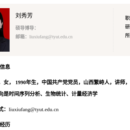
刘秀芳
职
研
硕导博导：
所
邮箱：
liuxiufang@tyut.edu.cn
本信息
，女， 1990年生，中国共产党党员，山西繁峙人，讲
向是时间序列分析、生物统计、计量经济学
式：
liuxiufang@tyut.edu.cn
人经历