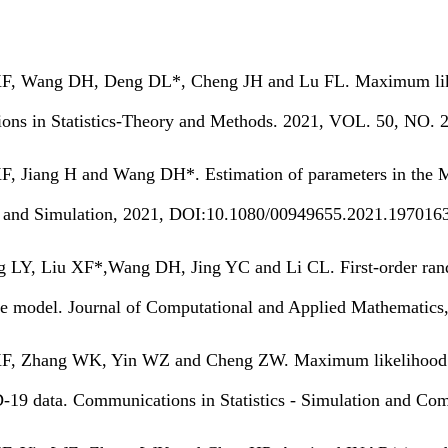
XF, Wang DH, Deng DL*, Cheng JH and Lu FL. Maximum lik
ns in Statistics-Theory and Methods. 2021, VOL. 50, NO. 
XF, Jiang H and Wang DH*. Estimation of parameters in the
 and Simulation, 2021, DOI:10.1080/00949655.2021.197016
g LY, Liu XF*,Wang DH, Jing YC and Li CL. First-order rand
ve model. Journal of Computational and Applied Mathematics,
XF, Zhang WK, Yin WZ and Cheng ZW. Maximum likelihood 
9 data. Communications in Statistics - Simulation and Com