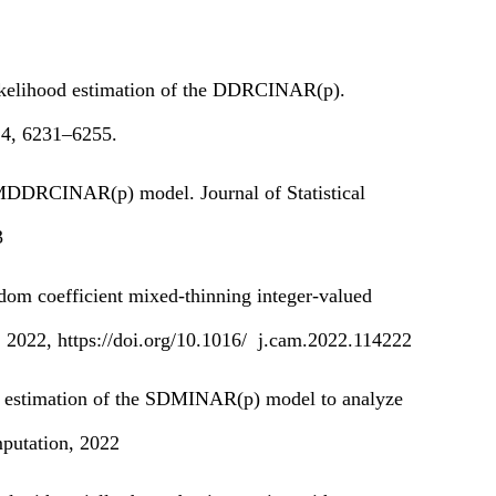
elihood estimation of the DDRCINAR(p).
24, 6231–6255.
 MDDRCINAR(p) model. Journal of Statistical
3
om coefficient mixed-thinning integer-valued
 2022, https://doi.org/10.1016/ j.cam.2022.114222
estimation of the SDMINAR(p) model to analyze
putation, 2022