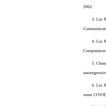
2062.
3. Liu 
Communicatio
4. Liu 
Computation
5. Chan
autoregressi
6. Liu 
some COVID-1