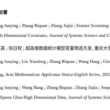
论著
ng Junying ; Zhang Riquan ; Zhang Jiajia ; Feature Screenin
gh-Dimensional Covariates,
Journal
of
Systems
Science
and
C
张俊英 ; 张日权 ; 超高维数据统计模型变量筛选方发, 重庆大学出版
ng Junying ; Liu Xiaofeng ; Zhang Riquan ; Wang Hang ; Gini
ng,
Acta
Mathematicae
Applicatae
Sinica-English
Series
, 20
ng Junying ; Wang Hang ; Zhang Riquan ; Zhang Jiajia ; Seque
Sparse Ultra-High Dimensional Data,
Journal
of
Systems
Sci