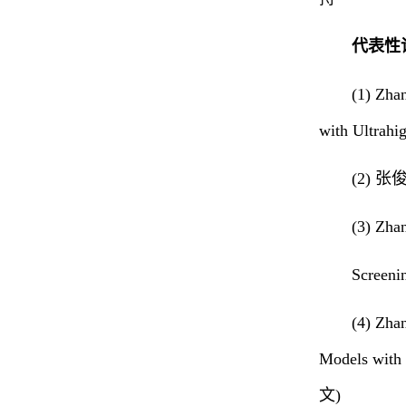
代表性
(1) Zha
with Ultrahi
(2) 
(3) Zha
Screeni
(4) Zha
Models with 
文)