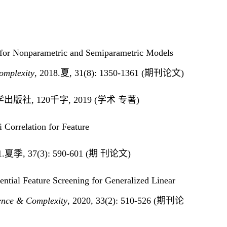
g for Nonparametric and Semiparametric Models
omplexity
, 2018.夏, 31(8): 1350-1361 (期刊论文)
社, 120千字, 2019 (学术 专著)
 Correlation for Feature
21.夏季, 37(3): 590-601 (期 刊论文)
ntial Feature Screening for Generalized Linear
ence
&
Complexity
, 2020, 33(2): 510-526 (期刊论