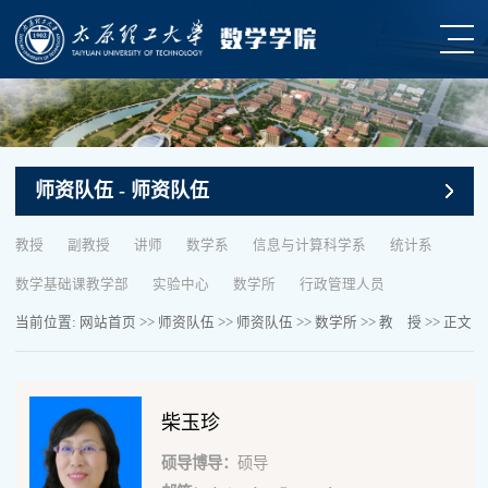
师资队伍
- 师资队伍
教授
副教授
讲师
数学系
信息与计算科学系
统计系
数学基础课教学部
实验中心
数学所
行政管理人员
当前位置:
网站首页
>>
师资队伍
>>
师资队伍
>>
数学所
>>
教 授
>> 正文
柴玉珍
硕导博导：
硕导